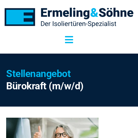
Zum
Inhalt
springen
Toggle
Navigation
Isoliertüren
Stellenangebot
Isolierfenster
Bürokraft (m/w/d)
Sonderanfertigungen
Service
Über uns