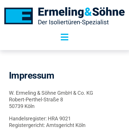
Zum
Inhalt
springen
Toggle
Navigation
Isoliertüren
Isolierfenster
Impressum
Sonderanfertigungen
W. Ermeling & Söhne GmbH & Co. KG
Robert-Perthel-Straße 8
Service
50739 Köln
Handelsregister: HRA 9021
Über uns
Registergericht: Amtsgericht Köln