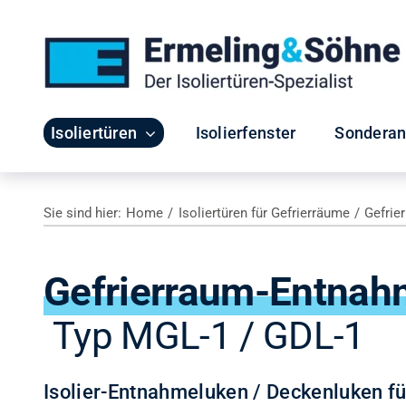
Zum
Inhalt
springen
Isoliertüren
Isolierfenster
Sonderan
Sie sind hier:
Home
Isoliertüren für Gefrierräume
Gefrie
Gefrierraum-Entnah
Typ MGL-1 / GDL-1
Isolier-Entnahmeluken / Deckenluken fü