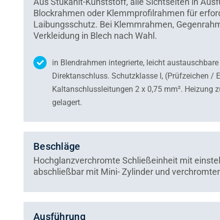
Aus Stükanit-Kunststoff, alle Sichtseiten in Aus
Blockrahmen oder Klemmprofilrahmen für erfor
Laibungsschutz. Bei Klemmrahmen, Gegenrahm
Verkleidung in Blech nach Wahl.
in Blendrahmen integrierte, leicht austauschbar
Direktanschluss. Schutzklasse I, (Prüfzeichen /
Kaltanschlussleitungen 2 x 0,75 mm². Heizung
gelagert.
Beschläge
Hochglanzverchromte Schließeinheit mit einste
abschließbar mit Mini- Zylinder und verchromt
Ausführung