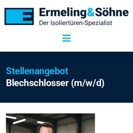
Zum
Inhalt
springen
Toggle
Navigation
Isoliertüren
Stellenangebot
Isolierfenster
Blechschlosser (m/w/d)
Sonderanfertigungen
Service
Über uns